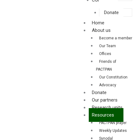
Contact us
Donate
Home
About us
Become a member
Our Team
Offices
Friends of
PACTPAN
Our Constitution
Advocacy
Donate
Our partners
Research units
Resources
PACTPAN prayer
Weekly Updates
Synodal