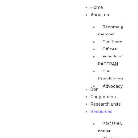
Skip
Home
to
About us
content
Become a
member
Our Team
Offices
Friends of
PACTPAN
Our
Constitution
Advocacy
Donate
Our partners
Research units
Resources
PACTPAN
prayer