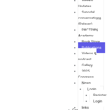
Weekly
Updates
Synodal
conversations
(Palaver)
PACTPAN
Academy
Book Store
Publications
Videos &
podcast
Gallery
2025
Congress
News
Login
Register
Login
links