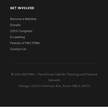
GET INVOLVED
Become a Member
Donate
2025 Congress
E-Learning
Friends of PACTPAN
Contact Us
© 2026 PACTPAN – Pan-African Catholic Theology and Pastoral
Network
Chicago: 2320 N. Kenmore Ave., Room 588, IL 60614